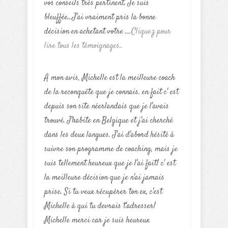
vos conseils très pertinent. Je suis
bleuffée...J'ai vraiment pris la bonne
décision en achetant votre ....
Cliquez pour
lire tous les témoignages..
A mon avis, Michelle est la meilleure coach
de la reconquête que je connais. en fait c' est
depuis son site néerlandais que je l'avais
trouvé. J'habite en Belgique et j'ai cherché
dans les deux langues. J'ai d'abord hésité à
suivre son programme de coaching, mais je
suis tellement heureux que je l'ai fait! c' est
la meilleure décision que je n'ai jamais
prise. Si tu veux récupérer ton ex, c'est
Michelle à qui tu devrais t'adresser!
Michelle merci car je suis heureux