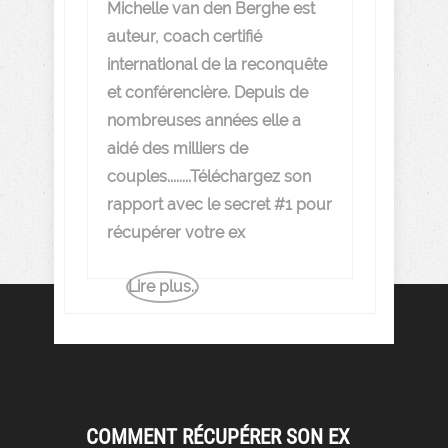
Michelle van den Berghe est
auteur, coach certifié
international de la reconquête
et conférencière. Depuis de
nombreuses années elle a
aidé des milliers de
couples........Téléchargez son
rapport avec le secret #1 pour
récupérer votre ex
Lire plus..
COMMENT RÉCUPÉRER SON EX