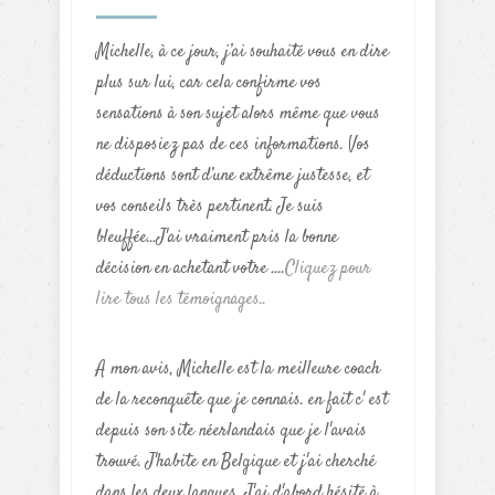
Michelle, à ce jour, j’ai souhaité vous en dire
plus sur lui, car cela confirme vos
sensations à son sujet alors même que vous
ne disposiez pas de ces informations. Vos
déductions sont d’une extrême justesse, et
vos conseils très pertinent. Je suis
bleuffée...J'ai vraiment pris la bonne
décision en achetant votre ....
Cliquez pour
lire tous les témoignages..
A mon avis, Michelle est la meilleure coach
de la reconquête que je connais. en fait c' est
depuis son site néerlandais que je l'avais
trouvé. J'habite en Belgique et j'ai cherché
dans les deux langues. J'ai d'abord hésité à