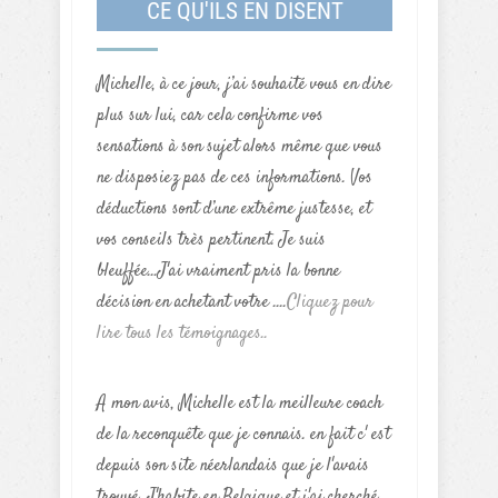
CE QU'ILS EN DISENT
Michelle, à ce jour, j’ai souhaité vous en dire
plus sur lui, car cela confirme vos
sensations à son sujet alors même que vous
ne disposiez pas de ces informations. Vos
déductions sont d’une extrême justesse, et
vos conseils très pertinent. Je suis
bleuffée...J'ai vraiment pris la bonne
décision en achetant votre ....
Cliquez pour
lire tous les témoignages..
A mon avis, Michelle est la meilleure coach
de la reconquête que je connais. en fait c' est
depuis son site néerlandais que je l'avais
trouvé. J'habite en Belgique et j'ai cherché