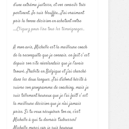
d’une extrême justesse, et vos conseils très
pertinent. Je suis bleuffée...J'ai vraiment
pris la bonne décision en achetant votre
....
Cliquez pour lire tous les témoignages..
A mon avis, Michelle est la meilleure coach
de la reconquête que je connais. en fait c' est
depuis son site néerlandais que je l'avais
trouvé. J'habite en Belgique et j'ai cherché
dans les deux langues. J'ai d'abord hésité à
suivre son programme de coaching, mais je
suis tellement heureux que je l'ai fait! c' est
la meilleure décision que je n'ai jamais
prise. Si tu veux récupérer ton ex, c'est
Michelle à qui tu devrais t'adresser!
Michelle merci car je suis heureux