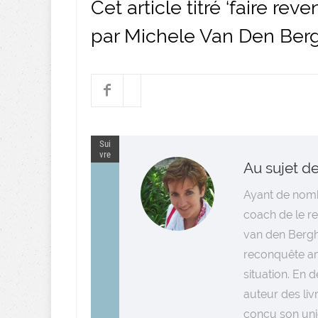
Cet article titré ‘faire rev
par Michele Van Den Ber
Sui
vre
Au sujet de
Ayant de nomb
coach de le r
van den Bergh
reconquête am
situation. En 
auteur des liv
conçu son uni