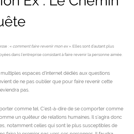
Mon Ex : Le Chemin
uête
sse : «
comment faire revenir mon ex
». Elles sont d’autant plus
yées dans l’entreprise consistant à faire revenir la personne aimée.
e multiples espaces d’internet dédiés aux questions
vient de ne pas oublier que pour faire revenir cette
reviendra pas.
mporter comme tel. C’est-à-dire de se comporter comme
omme un quêteur de relations humaines. Il s’agira donc
es, notamment celles qui sont le plus susceptibles de
 faire le premier pas vers ces personnes. Il faudra