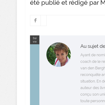
été publié et rédigé par
Sui
vre
Au sujet de
Ayant de nomb
coach de le r
van den Bergh
reconquête am
situation. En 
auteur des liv
conçu son uni
toute personn