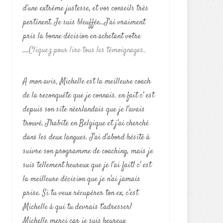
d’une extrême justesse, et vos conseils très
pertinent. Je suis bleuffée...J'ai vraiment
pris la bonne décision en achetant votre
....
Cliquez pour lire tous les témoignages..
A mon avis, Michelle est la meilleure coach
de la reconquête que je connais. en fait c' est
depuis son site néerlandais que je l'avais
trouvé. J'habite en Belgique et j'ai cherché
dans les deux langues. J'ai d'abord hésité à
suivre son programme de coaching, mais je
suis tellement heureux que je l'ai fait! c' est
la meilleure décision que je n'ai jamais
prise. Si tu veux récupérer ton ex, c'est
Michelle à qui tu devrais t'adresser!
Michelle merci car je suis heureux