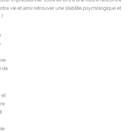
tre vie et ainsi retrouver une stabilité psychologique et
 ?
e
e
 ne
e de
 et
tre
Il
 Ne