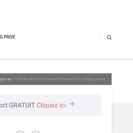
G PRIVE
son ex
J’aime Mon Ex Comment Faire Pour Le Récupérer
port GRATUIT
Cliquez ici