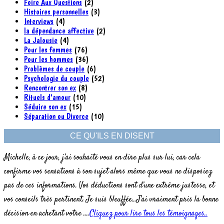
Foire Aux Questions
(2)
Histoires personnelles
(3)
Interviews
(4)
la dépendance affective
(2)
La Jalousie
(4)
Pour les femmes
(76)
Pour les hommes
(36)
Problèmes de couple
(6)
Psychologie du couple
(52)
Rencontrer son ex
(8)
Rituels d'amour
(10)
Séduire son ex
(15)
Séparation ou Divorce
(10)
CE QU'ILS EN DISENT
Michelle, à ce jour, j’ai souhaité vous en dire plus sur lui, car cela
confirme vos sensations à son sujet alors même que vous ne disposiez
pas de ces informations. Vos déductions sont d’une extrême justesse, et
vos conseils très pertinent. Je suis bleuffée...J'ai vraiment pris la bonne
décision en achetant votre ....
Cliquez pour lire tous les témoignages..