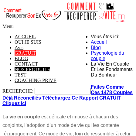
Menu
ACCUEIL
Vous êtes ici:
QUI JE SUIS
Accueil
Avis
Blog
GRATUIT
Psychologie du
BLOG
couple
CONTACT
La Vie En Couple
NOS PRODUITS
Et Les Fondaments
TEST
Du Bonheur
COACHING PRIVE
Faites Comme
RECHERCHE:
Ces 1478 Couples
Déjà Réconciliés Téléchargez Ce Rapport GRATUIT
Cliquez ici
La vie en couple
est délicate et impose à chacun des
conjoints, l’adoption d’un mode de vie qui les contente
réciproquement. Ce mode de vie, loin de ressembler à celui