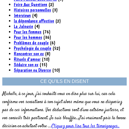
Foire Aux Questions
(2)
Histoires personnelles
(3)
Interviews
(4)
la dépendance affective
(2)
La Jalousie
(4)
Pour les femmes
(76)
Pour les hommes
(36)
Problèmes de couple
(6)
Psychologie du couple
(52)
Rencontrer son ex
(8)
Rituels d'amour
(10)
Séduire son ex
(15)
Séparation ou Divorce
(10)
CE QU'ILS EN DISENT
Michelle, à ce jour, j’ai souhaité vous en dire plus sur lui, car cela
confirme vos sensations à son sujet alors même que vous ne disposiez
pas de ces informations. Vos déductions sont d’une extrême justesse, et
vos conseils très pertinent. Je suis bleuffée...J'ai vraiment pris la bonne
décision en achetant votre ....
Cliquez pour lire tous les témoignages..