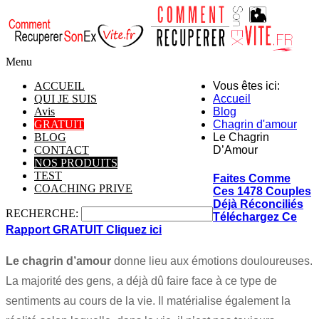
Menu
ACCUEIL
Vous êtes ici:
QUI JE SUIS
Accueil
Avis
Blog
GRATUIT
Chagrin d'amour
BLOG
Le Chagrin
CONTACT
D’Amour
NOS PRODUITS
TEST
Faites Comme
COACHING PRIVE
Ces 1478 Couples
Déjà Réconciliés
RECHERCHE:
Téléchargez Ce
Rapport GRATUIT
Cliquez ici
Le chagrin d’amour
donne lieu aux émotions douloureuses.
La majorité des gens, a déjà dû faire face à ce type de
sentiments au cours de la vie. Il matérialise également la