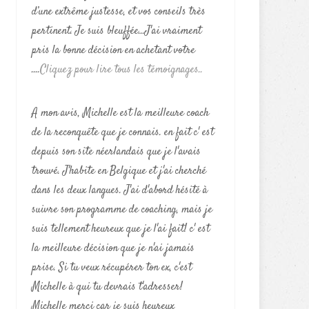
d’une extrême justesse, et vos conseils très
pertinent. Je suis bleuffée...J'ai vraiment
pris la bonne décision en achetant votre
....
Cliquez pour lire tous les témoignages..
A mon avis, Michelle est la meilleure coach
de la reconquête que je connais. en fait c' est
depuis son site néerlandais que je l'avais
trouvé. J'habite en Belgique et j'ai cherché
dans les deux langues. J'ai d'abord hésité à
suivre son programme de coaching, mais je
suis tellement heureux que je l'ai fait! c' est
la meilleure décision que je n'ai jamais
prise. Si tu veux récupérer ton ex, c'est
Michelle à qui tu devrais t'adresser!
Michelle merci car je suis heureux