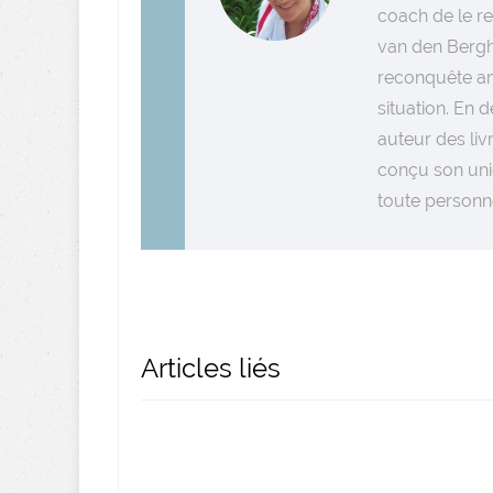
coach de le r
van den Bergh
reconquête am
situation. En 
auteur des liv
conçu son uni
toute personn
Articles liés