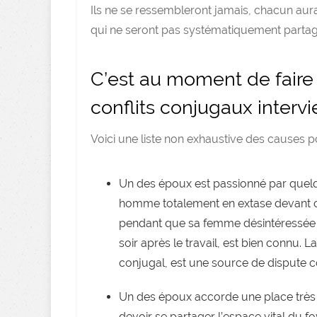
Ils ne se ressembleront jamais, chacun aura
qui ne seront pas systématiquement partag
C’est au moment de faire v
conflits conjugaux intervi
Voici une liste non exhaustive des causes po
Un des époux est passionné par quelq
homme totalement en extase devant ch
pendant que sa femme désintéressée pa
soir après le travail, est bien connu. L
conjugal, est une source de dispute c
Un des époux accorde une place très i
devoir se partager l’espace vital du f