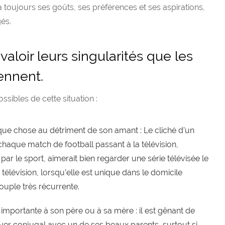
 toujours ses goûts, ses préférences et ses aspirations,
és.
aloir leurs singularités que les
ennent.
ssibles de cette situation :
ue chose au détriment de son amant : Le cliché d’un
aque match de football passant à la télévision,
r le sport, aimerait bien regarder une série télévisée le
a télévision, lorsqu’elle est unique dans le domicile
ouple très récurrente.
mportante à son père ou à sa mère : il est gênant de
oyer conjugal avec un de ses beaux parents, surtout si