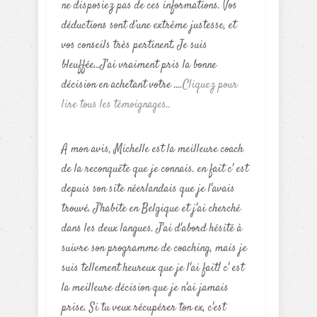
ne disposiez pas de ces informations. Vos
déductions sont d’une extrême justesse, et
vos conseils très pertinent. Je suis
bleuffée...J'ai vraiment pris la bonne
décision en achetant votre ....
Cliquez pour
lire tous les témoignages..
A mon avis, Michelle est la meilleure coach
de la reconquête que je connais. en fait c' est
depuis son site néerlandais que je l'avais
trouvé. J'habite en Belgique et j'ai cherché
dans les deux langues. J'ai d'abord hésité à
suivre son programme de coaching, mais je
suis tellement heureux que je l'ai fait! c' est
la meilleure décision que je n'ai jamais
prise. Si tu veux récupérer ton ex, c'est