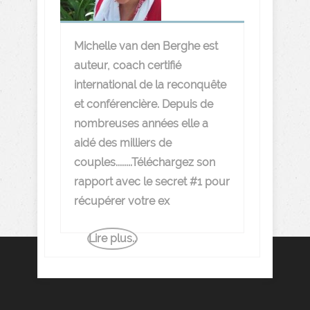
Michelle van den Berghe est
auteur, coach certifié
international de la reconquête
et conférencière. Depuis de
nombreuses années elle a
aidé des milliers de
couples........Téléchargez son
rapport avec le secret #1 pour
récupérer votre ex
Lire plus..