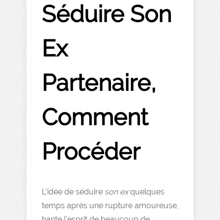
Séduire Son
Ex
Partenaire,
Comment
Procéder
L’idée de séduire
son ex
quelques
temps après une rupture amoureuse,
hante l’esprit de beaucoup de