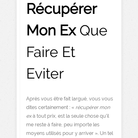
Récupérer
Mon Ex
Que
Faire Et
Eviter
Après vous être fait largué, vous vous
dites certainement : «
récupérer mon
ex
à tout prix, est la seule chose qu’il
me reste à faire, peu importe les
moyens utilisés pour y arriver ». Un tel