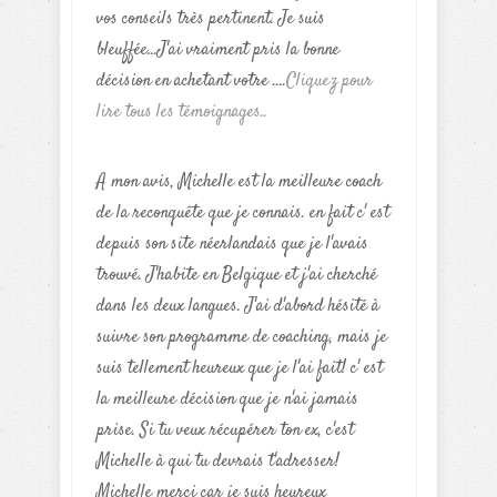
vos conseils très pertinent. Je suis
bleuffée...J'ai vraiment pris la bonne
décision en achetant votre ....
Cliquez pour
lire tous les témoignages..
A mon avis, Michelle est la meilleure coach
de la reconquête que je connais. en fait c' est
depuis son site néerlandais que je l'avais
trouvé. J'habite en Belgique et j'ai cherché
dans les deux langues. J'ai d'abord hésité à
suivre son programme de coaching, mais je
suis tellement heureux que je l'ai fait! c' est
la meilleure décision que je n'ai jamais
prise. Si tu veux récupérer ton ex, c'est
Michelle à qui tu devrais t'adresser!
Michelle merci car je suis heureux