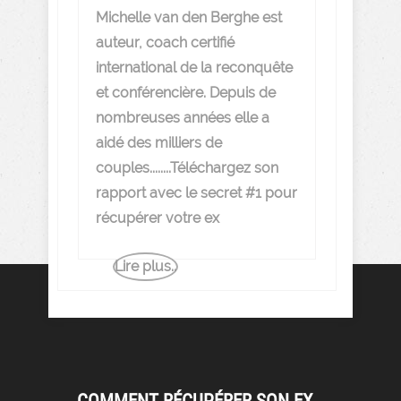
Michelle van den Berghe est
auteur, coach certifié
international de la reconquête
et conférencière. Depuis de
nombreuses années elle a
aidé des milliers de
couples........Téléchargez son
rapport avec le secret #1 pour
récupérer votre ex
Lire plus..