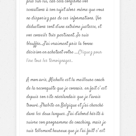
plus sur lui, car cela confirme vos
sensations à son sujet alors même que vous
ne disposiez pas de ces informations. Vos
déductions sont d’une extrême justesse, et
vos conseils très pertinent. Je suis
bleuffée...J'ai vraiment pris la bonne
décision en achetant votre ....
Cliquez pour
lire tous les témoignages..
A mon avis, Michelle est la meilleure coach
de la reconquête que je connais. en fait c' est
depuis son site néerlandais que je l'avais
trouvé. J'habite en Belgique et j'ai cherché
dans les deux langues. J'ai d'abord hésité à
suivre son programme de coaching, mais je
suis tellement heureux que je l'ai fait! c' est