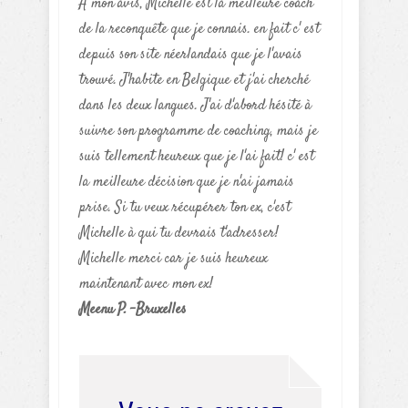
A mon avis, Michelle est la meilleure coach
de la reconquête que je connais. en fait c' est
depuis son site néerlandais que je l'avais
trouvé. J'habite en Belgique et j'ai cherché
dans les deux langues. J'ai d'abord hésité à
suivre son programme de coaching, mais je
suis tellement heureux que je l'ai fait! c' est
la meilleure décision que je n'ai jamais
prise. Si tu veux récupérer ton ex, c'est
Michelle à qui tu devrais t'adresser!
Michelle merci car je suis heureux
maintenant avec mon ex!
Meenu P. -Bruxelles